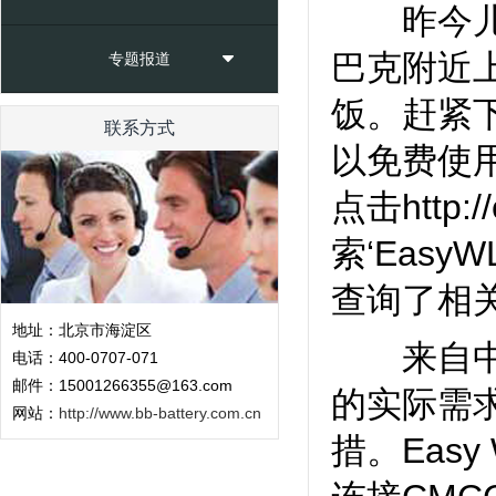
昨今儿一
巴克附近
专题报道
饭。赶紧下
联系方式
以免费使
点击http:/
索‘Eas
查询了相
地址：北京市海淀区
来自中国
电话：400-0707-071
邮件：15001266355@163.com
的实际需
网站：
http://www.bb-battery.com.cn
措。Eas